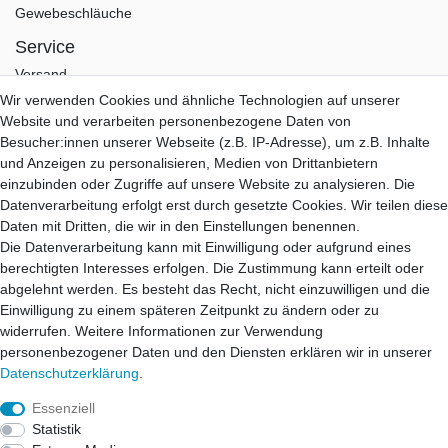
Gewebeschläuche
Service
Versand
Zahlung
Wir verwenden Cookies und ähnliche Technologien auf unserer
Garantie
Website und verarbeiten personenbezogene Daten von
Kontakt
Besucher:innen unserer Webseite (z.B. IP-Adresse), um z.B. Inhalte
und Anzeigen zu personalisieren, Medien von Drittanbietern
Hifi Lab
einzubinden oder Zugriffe auf unsere Website zu analysieren. Die
Über Uns
Datenverarbeitung erfolgt erst durch gesetzte Cookies. Wir teilen diese
Mein Konto
Daten mit Dritten, die wir in den Einstellungen benennen.
Anmelden
Die Datenverarbeitung kann mit Einwilligung oder aufgrund eines
Registrieren
berechtigten Interesses erfolgen. Die Zustimmung kann erteilt oder
abgelehnt werden. Es besteht das Recht, nicht einzuwilligen und die
B2B Partner
Einwilligung zu einem späteren Zeitpunkt zu ändern oder zu
B2B Programm
widerrufen. Weitere Informationen zur Verwendung
B2B Anfrage
personenbezogener Daten und den Diensten erklären wir in unserer
B2B Login
Daten­schutz­erklärung
.
Essenziell
Statistik