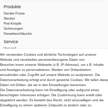
Produkte
Geräte-Füsse
Stecker
Poti-Knöpfe
Sicherungen
Gewebeschläuche
Service
Versand
Zahlung
Wir verwenden Cookies und ähnliche Technologien auf unserer
Garantie
Website und verarbeiten personenbezogene Daten von
Kontakt
Besucher:innen unserer Webseite (z.B. IP-Adresse), um z.B. Inhalte
und Anzeigen zu personalisieren, Medien von Drittanbietern
Hifi Lab
einzubinden oder Zugriffe auf unsere Website zu analysieren. Die
Über Uns
Datenverarbeitung erfolgt erst durch gesetzte Cookies. Wir teilen diese
Mein Konto
Daten mit Dritten, die wir in den Einstellungen benennen.
Anmelden
Die Datenverarbeitung kann mit Einwilligung oder aufgrund eines
Registrieren
berechtigten Interesses erfolgen. Die Zustimmung kann erteilt oder
abgelehnt werden. Es besteht das Recht, nicht einzuwilligen und die
B2B Partner
Einwilligung zu einem späteren Zeitpunkt zu ändern oder zu
B2B Programm