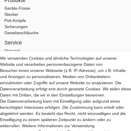
Produkte
Geräte-Füsse
Stecker
Poti-Knöpfe
Sicherungen
Gewebeschläuche
Service
Versand
Zahlung
Wir verwenden Cookies und ähnliche Technologien auf unserer
Garantie
Website und verarbeiten personenbezogene Daten von
Kontakt
Besucher:innen unserer Webseite (z.B. IP-Adresse), um z.B. Inhalte
und Anzeigen zu personalisieren, Medien von Drittanbietern
Hifi Lab
einzubinden oder Zugriffe auf unsere Website zu analysieren. Die
Über Uns
Datenverarbeitung erfolgt erst durch gesetzte Cookies. Wir teilen diese
Mein Konto
Daten mit Dritten, die wir in den Einstellungen benennen.
Anmelden
Die Datenverarbeitung kann mit Einwilligung oder aufgrund eines
Registrieren
berechtigten Interesses erfolgen. Die Zustimmung kann erteilt oder
abgelehnt werden. Es besteht das Recht, nicht einzuwilligen und die
B2B Partner
Einwilligung zu einem späteren Zeitpunkt zu ändern oder zu
B2B Programm
widerrufen. Weitere Informationen zur Verwendung
B2B Anfrage