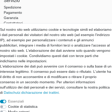
Servizio
Spedizione
Pagamento
Garanzia
Contattateci
Sul nostro sito web utilizziamo cookie e tecnologie simili ed elaboriamo
Hifi Lab
i dati personali dei visitatori del nostro sito web (ad esempio l'indirizzo
Chi siamo
IP), ad esempio per personalizzare i contenuti e gli annunci
Il mio account
pubblicitari, integrare i media di fornitori terzi o analizzare l'accesso al
Accedi
nostro sito web. L'elaborazione dei dati avviene solo quando vengono
Registro
impostati i cookie. Condividiamo questi dati con terze parti che
indichiamo nelle impostazioni.
B2B Partner
L'elaborazione dei dati può avvenire con il consenso o sulla base di un
B2B Programma
interesse legittimo. Il consenso può essere dato o rifiutato. L'utente ha
B2B Richiesta
il diritto di non acconsentire e di modificare o ritirare il proprio
B2B Login
consenso in un secondo momento. Per ulteriori informazioni
sull'utilizzo dei dati personali e dei servizi, consultare la nostra politica
di
Dati­schutz:dichiarazione dei trattini
.
Diritto di cancellazione
Cancellazione: forma a trattino
Essenziali
Cookie di statistica
Media esterni