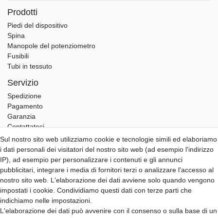
Prodotti
Piedi del dispositivo
Spina
Manopole del potenziometro
Fusibili
Tubi in tessuto
Servizio
Spedizione
Pagamento
Garanzia
Contattateci
Sul nostro sito web utilizziamo cookie e tecnologie simili ed elaboriamo
Hifi Lab
i dati personali dei visitatori del nostro sito web (ad esempio l'indirizzo
Chi siamo
IP), ad esempio per personalizzare i contenuti e gli annunci
Il mio account
pubblicitari, integrare i media di fornitori terzi o analizzare l'accesso al
Accedi
nostro sito web. L'elaborazione dei dati avviene solo quando vengono
Registro
impostati i cookie. Condividiamo questi dati con terze parti che
indichiamo nelle impostazioni.
B2B Partner
L'elaborazione dei dati può avvenire con il consenso o sulla base di un
B2B Programma