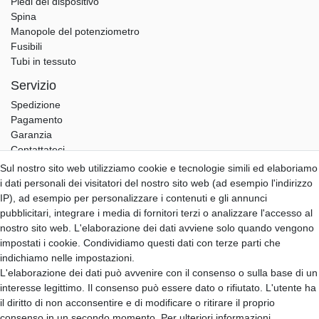
Piedi del dispositivo
Spina
Manopole del potenziometro
Fusibili
Tubi in tessuto
Servizio
Spedizione
Pagamento
Garanzia
Contattateci
Sul nostro sito web utilizziamo cookie e tecnologie simili ed elaboriamo
Hifi Lab
i dati personali dei visitatori del nostro sito web (ad esempio l'indirizzo
Chi siamo
IP), ad esempio per personalizzare i contenuti e gli annunci
Il mio account
pubblicitari, integrare i media di fornitori terzi o analizzare l'accesso al
Accedi
nostro sito web. L'elaborazione dei dati avviene solo quando vengono
Registro
impostati i cookie. Condividiamo questi dati con terze parti che
indichiamo nelle impostazioni.
B2B Partner
L'elaborazione dei dati può avvenire con il consenso o sulla base di un
B2B Programma
interesse legittimo. Il consenso può essere dato o rifiutato. L'utente ha
B2B Richiesta
il diritto di non acconsentire e di modificare o ritirare il proprio
B2B Login
consenso in un secondo momento. Per ulteriori informazioni